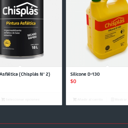
Asfáltica (Chisplás Nº 2)
Silicone D-130
$
0
Seleccionar opciones
Añadir al carrito
Mostrar 