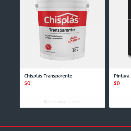
Chisplás Transparente
Pintura 
$
0
$
0
Seleccionar opciones