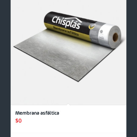
Membrana asfáltica
$
0